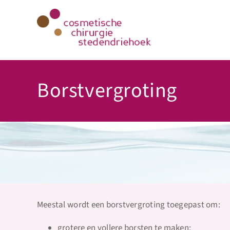
Ga
naar
inhoud
Borstvergroting
Meestal wordt een borstvergroting toegepast om:
grotere en vollere borsten te maken;