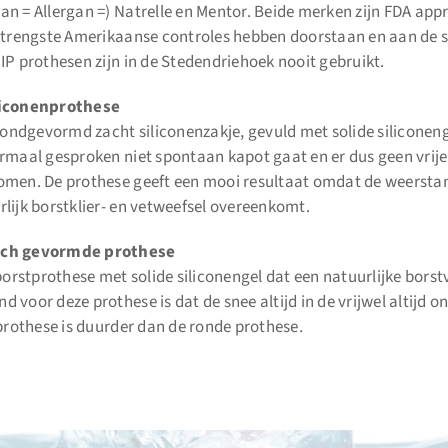
n = Allergan =) Natrelle en Mentor. Beide merken zijn FDA app
strengste Amerikaanse controles hebben doorstaan en aan de s
IP prothesen zijn in de Stedendriehoek nooit gebruikt.
liconenprothese
 rondgevormd zacht siliconenzakje, gevuld met solide siliconenge
rmaal gesproken niet spontaan kapot gaat en er dus geen vrije 
omen. De prothese geeft een mooi resultaat omdat de weersta
lijk borstklier- en vetweefsel overeenkomt.
ch gevormde prothese
 borstprothese met solide siliconengel dat een natuurlijke bors
 voor deze prothese is dat de snee altijd in de vrijwel altijd o
 prothese is duurder dan de ronde prothese.