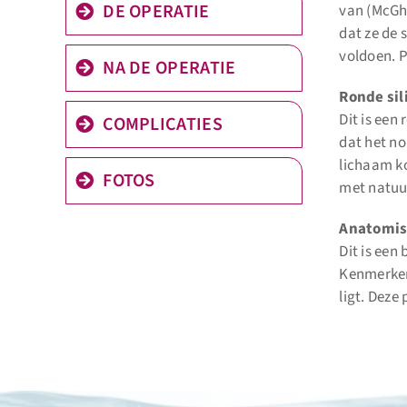
DE OPERATIE
van (McGha
dat ze de 
voldoen. P
NA DE OPERATIE
Ronde si
Dit is een
COMPLICATIES
dat het no
lichaam k
FOTOS
met natuur
Anatomis
Dit is een
Kenmerkend
ligt. Deze