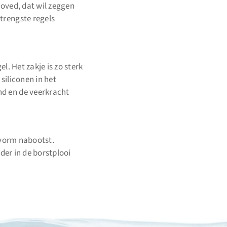
roved, dat wil zeggen
trengste regels
l. Het zakje is zo sterk
siliconen in het
nd en de veerkracht
tvorm nabootst.
nder in de borstplooi