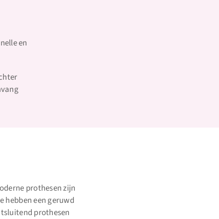
nelle en
chter
omvang
oderne prothesen zijn
Ze hebben een geruwd
tsluitend prothesen